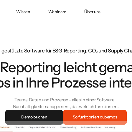
Wissen
Webinare
Über uns
Doppelte
CO2 ACCOUNTING
CO₂-Bilanzierung
in
Wesentlichkeit nach
CSRD
-gestützte Software für ESG-Reporting, CO₂ und Supply Ch
Reporting leicht gema
e:
PPWR-
Konformitätserklärung
und technische
s in Ihre Prozesse inte
Dokumentation
erfolgreich erstellen
Teams, Daten und Prozesse - alles in einer Software.
Nachhaltigkeitsmanagement, das wirklich funktioniert.
Demo buchen
So funktioniert cubemos