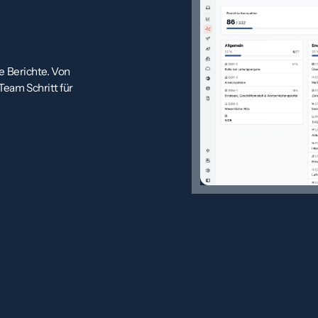
e Berichte. Von
eam Schritt für
, 2 und 3.
liance-
. cubemos