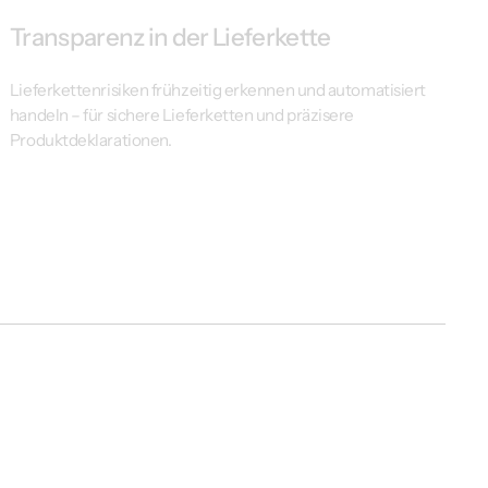
Transparenz in der Lieferkette
Lieferkettenrisiken frühzeitig erkennen und automatisiert
handeln – für sichere Lieferketten und präzisere
Produktdeklarationen.