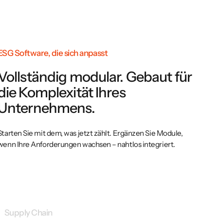
ESG Software, die sich anpasst
Ein System. Kein Durcheinander
Vollständig modular. Gebaut für
Eine Software für alle ESG-
die Komplexität Ihres
Anforderungen
Unternehmens.
Verbinden Sie Ihre Teams, Tools und Daten in einer Software –
Starten Sie mit dem, was jetzt zählt. Ergänzen Sie Module,
auditbereit, Jahr für Jahr.
wenn Ihre Anforderungen wachsen – nahtlos integriert.
Supply Chain