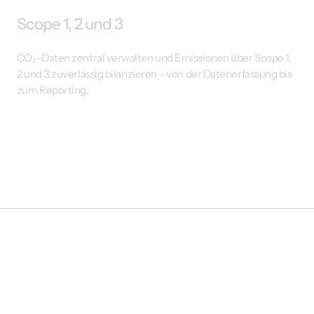
Scope 1, 2 und 3
CO₂-Daten zentral verwalten und Emissionen über Scope 1,
2 und 3 zuverlässig bilanzieren – von der Datenerfassung bis
zum Reporting.