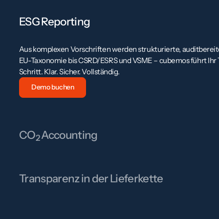
ESG Reporting
Aus komplexen Vorschriften werden strukturierte, auditbereit
EU-Taxonomie bis CSRD/ESRS und VSME – cubemos führt Ihr T
Schritt. Klar. Sicher. Vollständig.
Demo buchen
CO
Accounting
2
Erfassen, berechnen und verwalten Sie CO₂-Daten über Scope 1
cubemos verbindet Emissionsdaten mit Reporting- und Comp
Transparenz in der Lieferkette
Workflows und macht aus Berichtspflichten echte Ergebnisse.
Demo buchen
Lieferkettenrisiken frühzeitig erkennen und proaktiv handeln
erstellt Lieferanten-Due-Diligence automatisch – für mehr