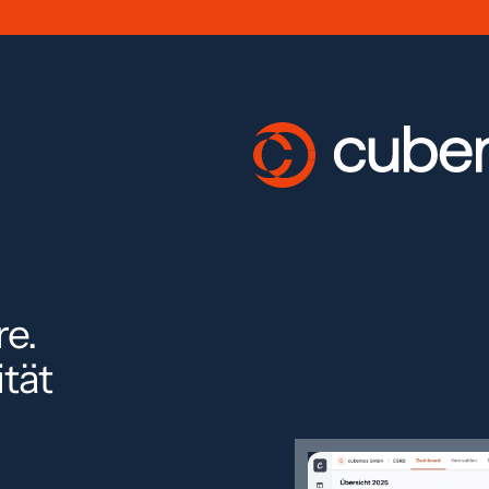
are.
tät