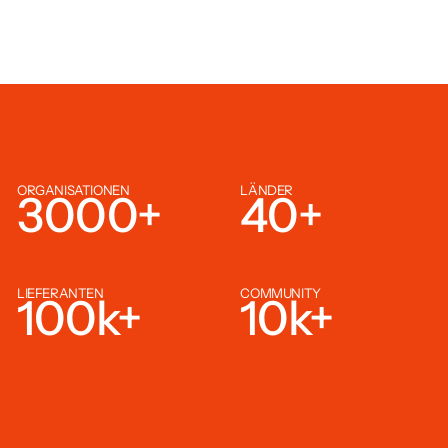
ORGANISATIONEN
LÄNDER
3000
+
40
+
LIEFERANTEN
COMMUNITY
100
k+
10
k+