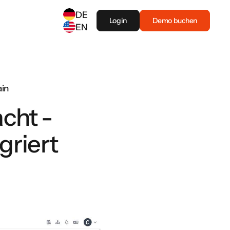
DE
Login
Demo buchen
EN
SELECT ANOTHER LANGUAGE
German
(
DE
)
English
(
EN
)
ain
cht -
griert