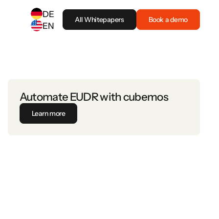
DE
All Whitepapers
Book a demo
EN
SELECT ANOTHER LANGUAGE
German
(
DE
)
English
(
EN
)
Automate EUDR with cubemos
Learn more