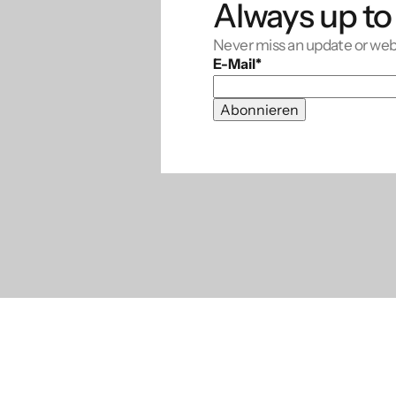
Always up to
Never miss an update or web
E-Mail
*