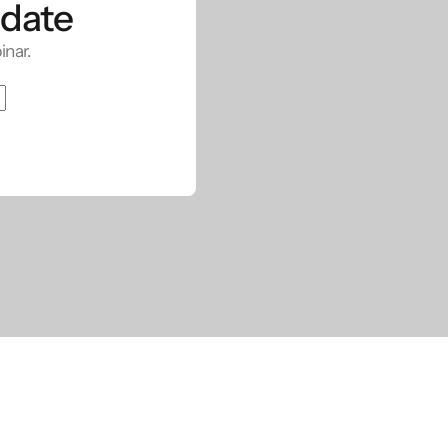
 date
inar.