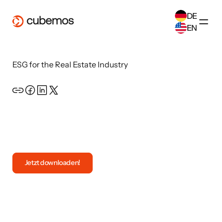
DE
EN
SELECT ANOTHER LANGUAGE
ESG for the Real Estate Industry
German
(
DE
)
English
(
EN
)
Open the resource
Jetzt downloaden!