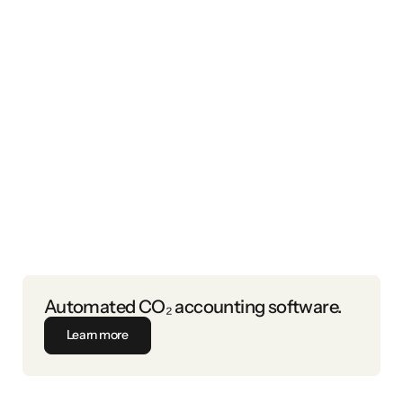
Discover in the whitepaper how you can leverage ESG to fully
capitalize on the strategic opportunities for your real estate
portfolio.
Automated CO₂ accounting software.
Learn more