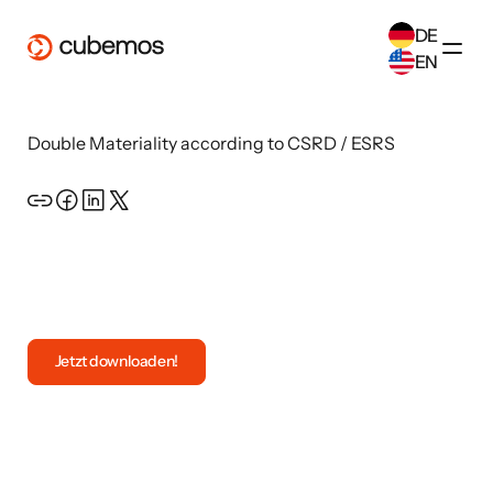
DE
EN
SELECT ANOTHER LANGUAGE
Double Materiality according to CSRD / ESRS
German
(
DE
)
English
(
EN
)
Open the resource
Jetzt downloaden!