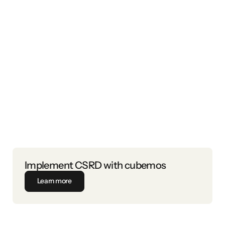
Discover in the comprehensive cubemos Whitepaper (18
pages), featuring many practical examples, how to conduct
this analysis in three steps.
Implement CSRD with cubemos
Learn more