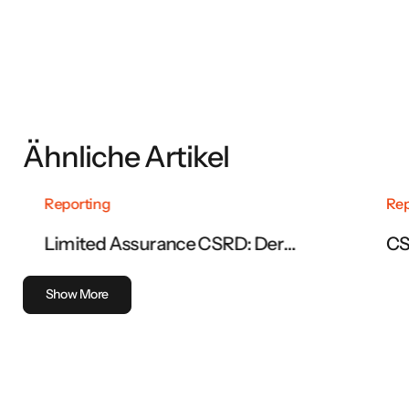
Ähnliche Artikel
Reporting
Rep
Limited Assurance CSRD: Der
CS
vollständige Leitfaden zur Prüfung
be
des Nachhaltigkeitsberichts
Show More