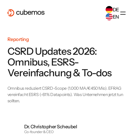
DE
EN
SELECT ANOTHER LANGUAGE
Reporting
German
(
DE
)
English
(
EN
)
CSRD Updates 2026:
Omnibus, ESRS-
Vereinfachung & To-dos
Omnibus reduziert CSRD-Scope (1.000 MA/€450 Mio). EFRAG
vereinfacht ESRS (-61% Datapoints). Was Unternehmen jetzt tun
sollten.
Dr. Christopher Scheubel
Co-founder & CEO