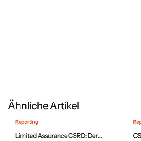
Lernen Sie die fünf Schritte modernen
Nachhaltigkeitsmanagements kennen.
Jetzt downloaden
Ähnliche Artikel
Reporting
Rep
Limited Assurance CSRD: Der
CS