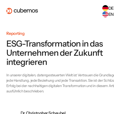
DE
EN
SELECT ANOTHER LANGUAGE
Reporting
German
(
DE
)
English
(
EN
)
ESG-Transformation in das
Unternehmen der Zukunft
integrieren
In unserer digitalen, datengesteuerten Welt ist Vertrauen die Grundlag
jede Handlung, jede Beziehung und jede Transaktion. Sie ist der Schlü
Erfolg bei der nachhaltigen digitalen Transformation und in diesem Arti
ausführlich beschrieben.
Dr. Christopher Scheubel