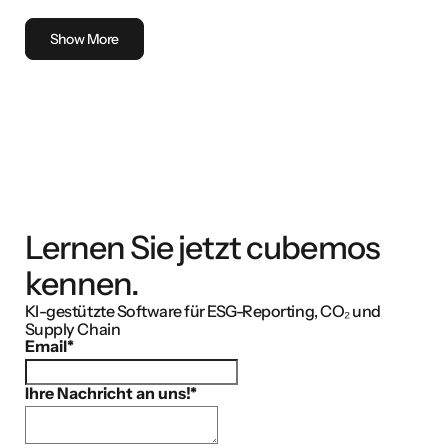
vollständige Leitfaden zur Prüfung
be
des Nachhaltigkeitsberichts
Show More
Lernen Sie jetzt cubemos
kennen.
KI-gestützte Software für ESG-Reporting, CO₂ und
Supply Chain
Email
*
Ihre Nachricht an uns!
*