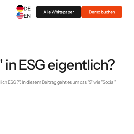
DE
Alle Whitepaper
Demo buchen
EN
SELECT ANOTHER LANGUAGE
German
(
DE
)
English
(
EN
)
 in ESG eigentlich?
ch ESG?". In diesem Beitrag geht es um das "S" wie "Social".