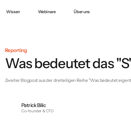
Wissen
Webinare
Über uns
Doppelte
CO2 ACCOUNTING
CO₂-Bilanzierung
in
Wesentlichkeit nach
CSRD
Reporting
Was bedeutet das "S"
e:
PPWR-
Konformitätserklärung
und technische
Zweiter Blogpost aus der dreiteiligen Reihe "Was bedeutet eigentli
Dokumentation
erfolgreich erstellen
Patrick Bilic
Co-founder & CTO