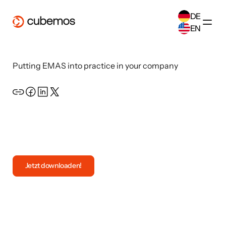
DE
EN
SELECT ANOTHER LANGUAGE
Putting EMAS into practice in your company
German
(
DE
)
English
(
EN
)
Open the resource
Jetzt downloaden!