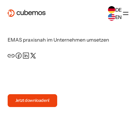
DE
EN
SELECT ANOTHER LANGUAGE
EMAS praxisnah im Unternehmen umsetzen
German
(
DE
)
English
(
EN
)
Open the resource
Jetzt downloaden!