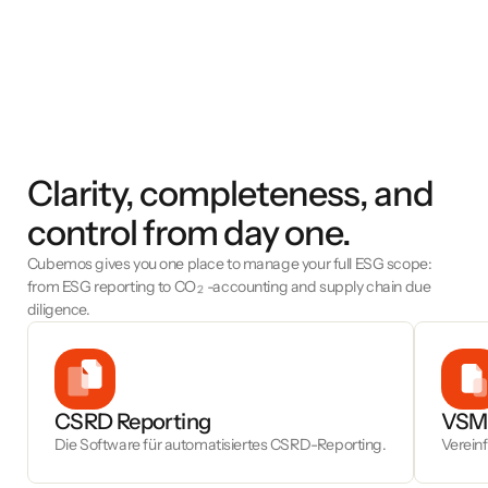
Clarity, completeness, and
control from day one.
Cubemos gives you one place to manage your full ESG scope:
from ESG reporting to CO
-accounting and supply chain due
2
diligence.
CSRD Reporting
VSME
Die Software für automatisiertes CSRD-Reporting.
Verein