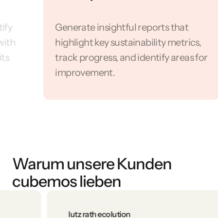
Generate insightful reports that
Co
highlight key sustainability metrics,
cu
track progress, and identify areas for
en
improvement.
re
Warum unsere Kunden
cubemos lieben
lutz rath ecolution