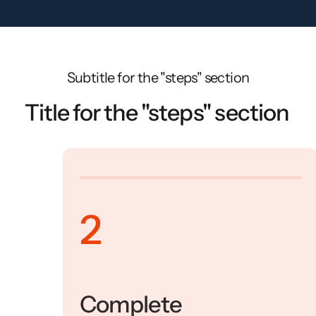
Subtitle for the "steps" section
Title for the "steps" section
2
Complete
C