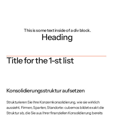
This is some text inside of a div block.
Heading
Title for the 1-st list
Doppelte Wesentlichkeit bestimmen
Die Doppelte Wesentlichkeitsanalyse (DWA) muss nicht beim
H
weißen Blatt anfangen. cubemos liefert einen vollständigen IRO-
a
Katalog mit, der Auswirkungen, Risiken und Chancen für Ihre
s