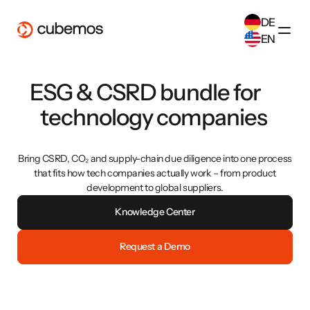
DE
EN
SELECT ANOTHER LANGUAGE
ESG & CSRD bundle for
German
(
DE
)
English
(
EN
)
technology companies
Bring CSRD, CO₂ and supply-chain due diligence into one process
that fits how tech companies actually work – from product
development to global suppliers.
Knowledge Center
Request a Demo