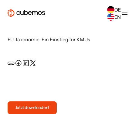
DE
EN
SELECT ANOTHER LANGUAGE
EU-Taxonomie: Ein Einstieg für KMUs
German
(
DE
)
English
(
EN
)
Open the resource
Jetzt downloaden!