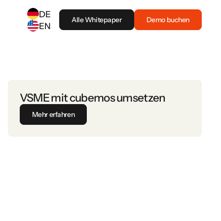
DE
Alle Whitepaper
Demo buchen
EN
SELECT ANOTHER LANGUAGE
German
(
DE
)
English
(
EN
)
VSME mit cubemos umsetzen
Mehr erfahren