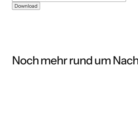
Noch mehr rund um Nachh
GUIDE
Kostenlose Vorlage: PPWR-
Konformitätserklärung