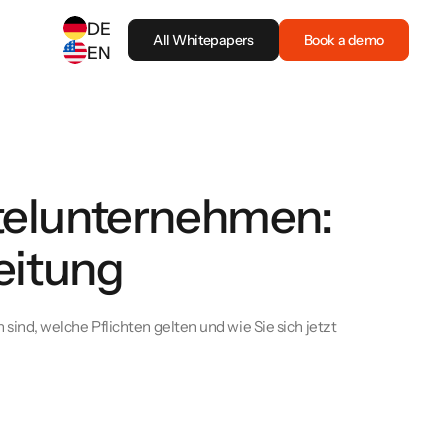
DE
All Whitepapers
Book a demo
EN
SELECT ANOTHER LANGUAGE
German
(
DE
)
English
(
EN
)
telunternehmen:
eitung
nd, welche Pflichten gelten und wie Sie sich jetzt