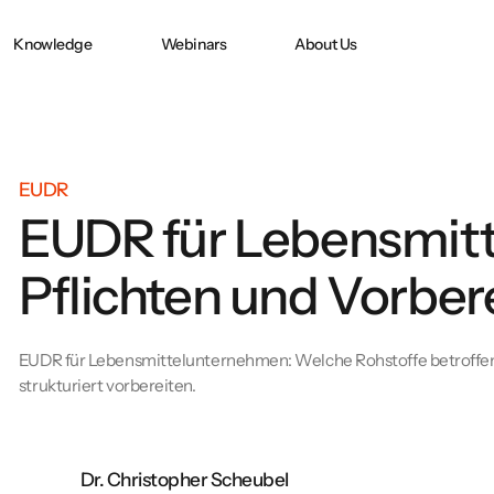
Knowledge
Webinars
About Us
PPWR gilt ab heute:
CO2 ACCOUNTING
CO₂ Accounting
nach
Sind Sie
vorbereitet?
EUDR
EUDR für Lebensmit
as
tzt
Pflichten und Vorber
EUDR für Lebensmittelunternehmen: Welche Rohstoffe betroffen si
strukturiert vorbereiten.
Dr. Christopher Scheubel