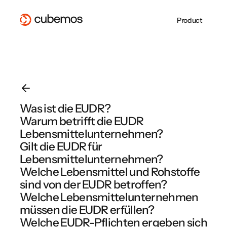
Product
Whitepaper
CSRD-
About Us
Doppelte
ESG REPORTING
SUPPLY CHAIN
CSRD Reporting
Supply Chain Due
Blog
Berichterstattung in
Jobs at cubemos
Wesentlichkeit 
VSME Reporting
Diligence
cubemos
Become a Partner
CSRD
EU Taxonomy
EUDR
cubemos Software Overview
PPWR
PPWR-
EMPCO: Alles, w
cubemos Software Overview
Was ist die EUDR?
Konformitätserklärung
Unternehmen je
Warum betrifft die EUDR
cubemos Software Overview
und technische
wissen müssen
Dokumentation
Lebensmittelunternehmen?
erfolgreich erstellen
Gilt die EUDR für
Lebensmittelunternehmen?
Webinar Overview
Welche Lebensmittel und Rohstoffe
sind von der EUDR betroffen?
Welche Lebensmittelunternehmen
müssen die EUDR erfüllen?
Welche EUDR-Pflichten ergeben sich