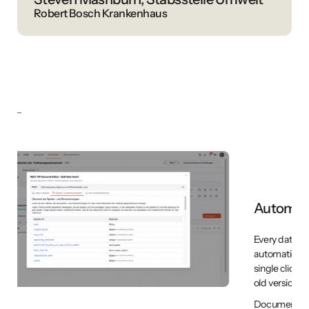
Robert Bosch Krankenhaus
I
Th
pu
fo
ne
la