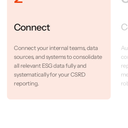
Connect
C
Connect your internal teams, data
Au
sources, and systems to consolidate
co
all relevant ESG data fully and
rep
systematically for your CSRD
me
reporting.
ro