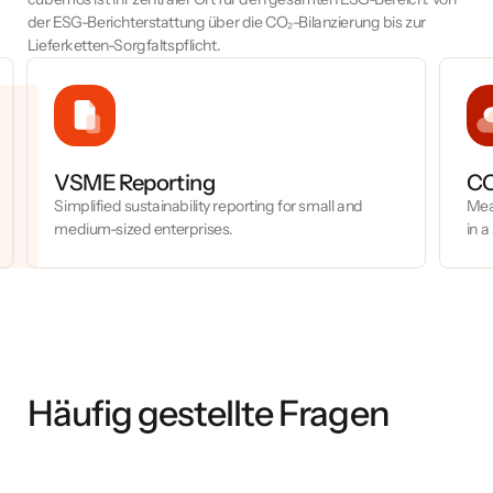
der ESG-Berichterstattung über die CO₂-Bilanzierung bis zur
Lieferketten-Sorgfaltspflicht.
VSME Reporting
CO
Simplified sustainability reporting for small and
Mea
medium-sized enterprises.
in 
Häufig gestellte Fragen