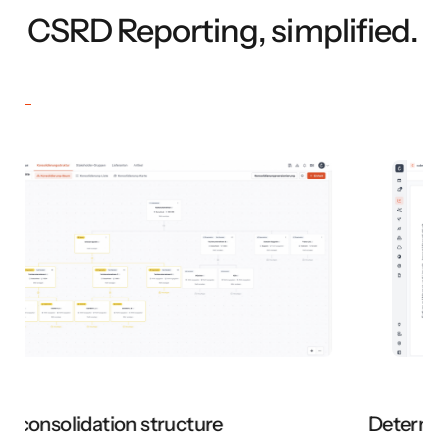
CSRD Reporting, simplified.
Determining Double Materiality
C