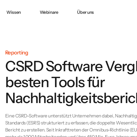
Wissen
Webinare
Über uns
Doppelte
CO2 ACCOUNTING
CO₂-Bilanzierung
in
Wesentlichkeit nach
CSRD
Reporting
CSRD Software Vergl
e:
PPWR-
Konformitätserklärung
besten Tools für
und technische
Dokumentation
erfolgreich erstellen
Nachhaltigkeitsberic
Eine CSRD-Software unterstützt Unternehmen dabei, Nachhaltigk
Standards (ESRS) strukturiert zu erfassen, die doppelte Wesentl
Bericht zu erstellen. Seit Inkrafttreten der Omnibus-Richtlinie 
mehr als 1.000 Mitarbeitenden und über 450 Mio. Euro Jahresumsa