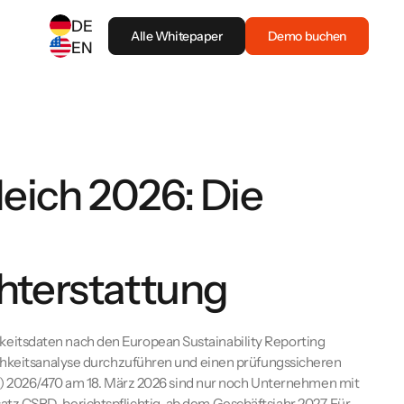
DE
Alle Whitepaper
Demo buchen
EN
SELECT ANOTHER LANGUAGE
German
(
DE
)
English
(
EN
)
eich 2026: Die
hterstattung
eitsdaten nach den European Sustainability Reporting
ichkeitsanalyse durchzuführen und einen prüfungssicheren
(EU) 2026/470 am 18. März 2026 sind nur noch Unternehmen mit
tz CSRD-berichtspflichtig, ab dem Geschäftsjahr 2027. Für