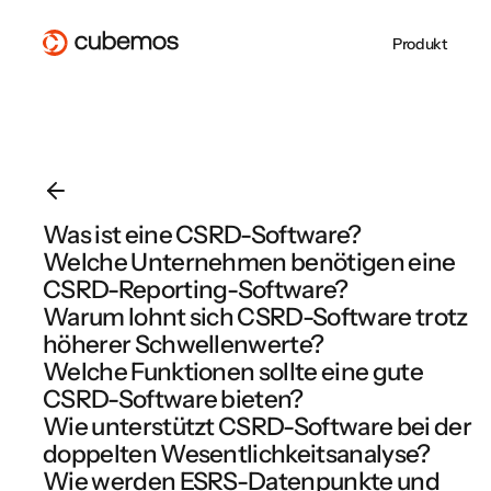
Produkt
Whitepaper
PPWR mit der
Über uns
CSRD-
ESG REPORTING
SUPPLY CHAIN
CSRD Reporting
Lieferketten Due
Blog
cubemos Software
Jobs bei cubemos
Berichterstattung 
VSME Reporting
Diligance
erfolgreich
Partner werden
cubemos
EU Taxonomie
EUDR
umsetzen
cubemos Software im Überblick
PPWR
cubemos Software im Überblick
Was ist eine CSRD-Software?
EMPCO: Alles, was
PPWR gilt ab heut
Welche Unternehmen benötigen eine
cubemos Software im Überblick
Unternehmen jetzt
Sind Sie
wissen müssen
vorbereitet?
CSRD-Reporting-Software?
Warum lohnt sich CSRD-Software trotz
höherer Schwellenwerte?
Welche Funktionen sollte eine gute
Zur Webinarübersicht
CSRD-Software bieten?
Wie unterstützt CSRD-Software bei der
doppelten Wesentlichkeitsanalyse?
Wie werden ESRS-Datenpunkte und